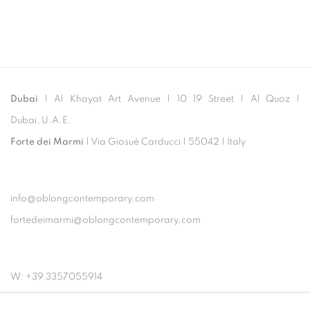
Dubai
| Al Khayat Art Avenue
|
10 19 Street
|
Al Quoz
|
Dubai, U.A.E.
Forte dei Marmi
| Via Giosuè Carducci | 55042 | Italy
info@oblongcontemporary.com
fortedeimarmi@oblongcontemporary.com
W: +39 3357055914
T: +971 4 232 2071