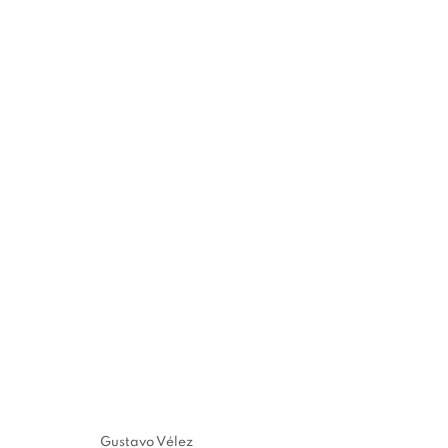
GUSTAVO VÉLEZ: GEOMETR
10 MAGGIO - 21 SETTEMBRE 2025
Gustavo Vélez