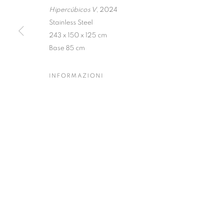
Hipercúbicos V
, 2024
Dubai
| Al Khayat Art Avenue
|
10 19 Street
|
Al Quoz
|
Duba
Stainless Steel
243 x 150 x 125 cm
Forte dei Marmi
| Via Giosuè Carducci | 55042 | Italy
Base 85 cm
INFORMAZIONI
PRIVACY POLICY
MANAGE COOKIES
COPYRIGHT © 2023 OBLONG CONTEMPORARY GALLERY