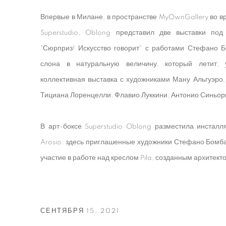
Впервые в Милане, в пространстве MyOwnGallery во в
Superstudio, Oblong представил две выставки под
"Сюрприз! Искусство говорит" с работами Стефано Б
слона в натуральную величину, который летит,
коллективная выставка с художниками Ману Альгуэро,
Тициана Лоренцелли, Флавио Луккини, Антонио Синьори
В арт-боксе Superstudio Oblong разместила инсталл
Arosio: здесь приглашенные художники Стефано Бомб
участие в работе над креслом Pila, созданным архитекто
СЕНТЯБРЯ 15, 2021