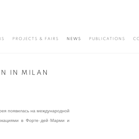
NS
PROJECTS & FAIRS
NEWS
PUBLICATIONS
C
ON IN MILAN
Open a larger version of t
ерея появилась на международной
окациями в Форте-дей-Марми и