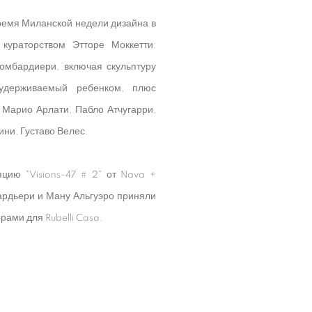
ремя Миланской недели дизайна в
 кураторством Этторе Моккетти:
омбардиери, включая скульптуру
 удерживаемый ребенком, плюс
 Марио Арлати, Пабло Атчугарри,
ни, Густаво Велес.
яцию "Visions-47 # 2" от Nava +
ардьери и Ману Альгуэро приняли
рами для Rubelli Casa.