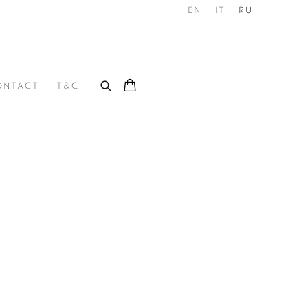
EN
IT
RU
ONTACT
T&C
he following image in a popup: