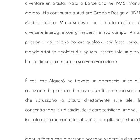
diventare un artista. Nato a Barcellona nel 1976, Manu
Mataro. Ha continuato a studiare Graphic Design all'IDE
Martin, Londra. Manu sapeva che il modo migliore pe
diverse e interagire con gli esperti nel suo campo. Ama
passione, ma doveva trovare qualcosa che fosse unico. 
mondo artistico e voleva distinguersi. Essere solo un altro
ha continuato a cercare la sua vera vocazione.
È così che Algueró ha trovato un approccio unico all
creazione di qualcosa di nuovo, quindi come una sorta di
che spruzzano la pittura direttamente sulle tele. 
concentrandosi sullo studio delle caratteristiche umane
ispirata dalla memoria dell'attività di famiglia nel settore 
Manu afferma che le persone possono vedere la distruzi