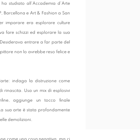
 ha studiato all'Accademia d'Arte
P, Barcellona e Art & Fashion a San
r imparare era esplorare culture
va fare schizzi ed esplorare la sua
Desiderava entrare a far parte del
 pittore non lo avrebbe reso felice e
'arte: indaga la distruzione come
 rinascita. Usa un mix di esplosivi
Infine, aggiunge un tocco finale
. La sua arte è stata profondamente
delle demolizioni.
one come una cosa negativa, ma ci