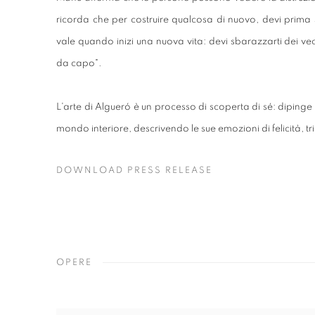
ricorda che per costruire qualcosa di nuovo, devi prima 
vale quando inizi una nuova vita: devi sbarazzarti dei ve
da capo".
L'arte di Algueró è un processo di scoperta di sé: dipinge c
mondo interiore, descrivendo le sue emozioni di felicità, tr
DOWNLOAD PRESS RELEASE
OPERE