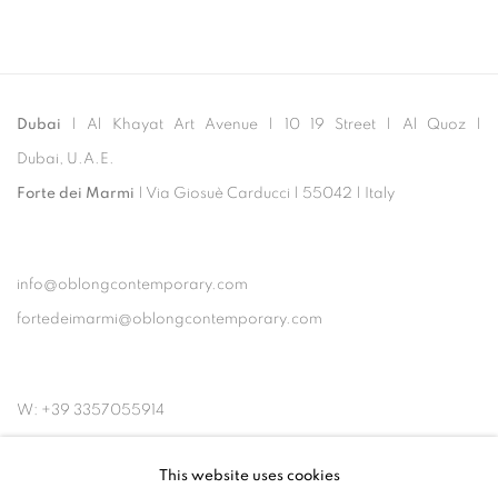
Dubai
| Al Khayat Art Avenue
|
10 19 Street
|
Al Quoz
|
Dubai, U.A.E.
Forte dei Marmi
| Via Giosuè Carducci | 55042 | Italy
info@oblongcontemporary.com
fortedeimarmi@oblongcontemporary.com
W: +39 3357055914
T: +971 4 232 2071
This website uses cookies