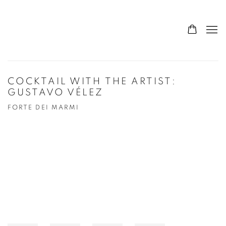
COCKTAIL WITH THE ARTIST:
GUSTAVO VÉLEZ
FORTE DEI MARMI
Open a larger version of the following image in a popup: