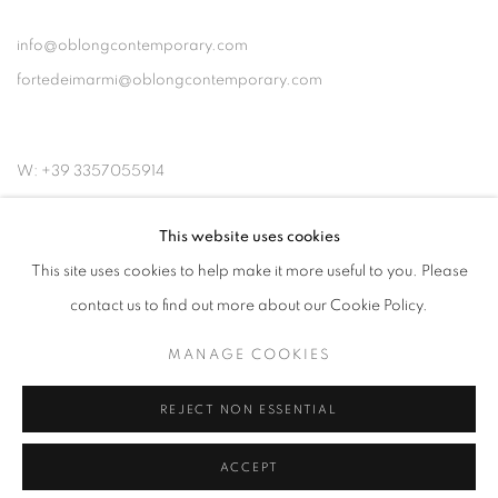
info@oblongcontemporary.com
fortedeimarmi@oblongcontemporary.com
W: +39 3357055914
T: +971 4 232 2071
This website uses cookies
This site uses cookies to help make it more useful to you. Please
contact us to find out more about our Cookie Policy.
MANAGE COOKIES
PRIVACY POLICY
MANAGE COOKIES
COPYRIGHT © 2023 OBLONG CONTEMPORARY GALLERY
REJECT NON ESSENTIAL
SITE BY ARTLOGIC
ACCEPT