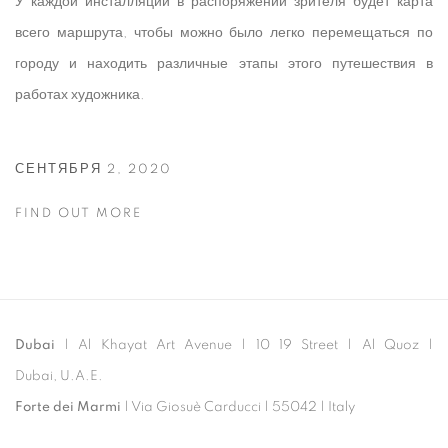
У каждой инсталляции в распоряжении зрителя будет карта
всего маршрута, чтобы можно было легко перемещаться по
городу и находить различные этапы этого путешествия в
работах художника.
СЕНТЯБРЯ 2, 2020
FIND OUT MORE
Dubai
| Al Khayat Art Avenue
|
10 19 Street
|
Al Quoz
|
Dubai, U.A.E.
Forte dei Marmi
| Via Giosuè Carducci | 55042 | Italy