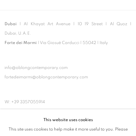
Dubai
| Al Khayat Art Avenue
|
10 19 Street
|
Al Quoz
|
Dubai, U.A.E.
Forte dei Marmi
| Via Giosuè Carducci | 55042 | Italy
info@oblongcontemporary.com
fortedeimarmi@oblongcontemporary.com
W: +39 3357055914
T: +971 4 232 2071
This website uses cookies
This site uses cookies to help make it more useful to you. Please