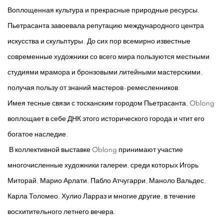
Воплощенная культура и прекрасные природные ресурсы,
Пьетрасанта завоевала репутацию международного центра
искусства и скульптуры. До сих пор всемирно известные
современные художники со всего мира пользуются местными
студиями мрамора и бронзовыми литейными мастерскими,
получая пользу от знаний мастеров-ремесленников.
Имея тесные связи с тосканским городом Пьетрасанта, Oblong
воплощает в себе ДНК этого исторического города и чтит его
богатое наследие.
В коллективной выставке Oblong принимают участие
многочисленные художники галереи, среди которых Игорь
Миторай, Марио Арлати, Пабло Атчугарри, Маноло Вальдес,
Карла Толомео, Хулио Ларраз и многие другие, в течение
восхитительного летнего вечера.