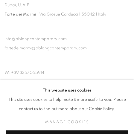
Dubai, U.A.E.
Forte dei Marmi
| Via Giosuè Carducci | 55042 | Italy
info@oblongcontemporary.com
fortedeimarmi@oblongcontemporary.com
W: +39 3357055914
T: +971 4 232 2071
This website uses cookies
This site uses cookies to help make it more useful to you. Please
contact us to find out more about our Cookie Policy.
MANAGE COOKIES
PRIVACY POLICY
MANAGE COOKIES