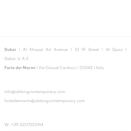
Dubai
| Al Khayat Art Avenue
|
10 19 Street
|
Al Quoz
|
Dubai, U.A.E.
Forte dei Marmi
| Via Giosuè Carducci | 55042 | Italy
info@oblongcontemporary.com
fortedeimarmi@oblongcontemporary.com
W: +39 3357055914