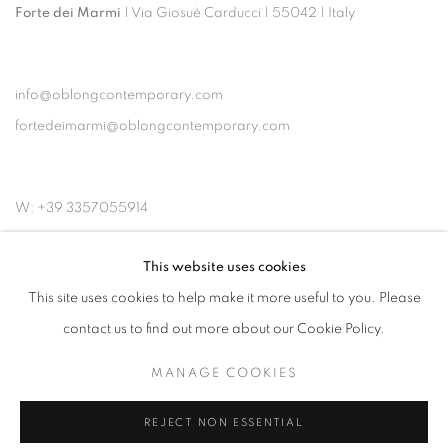
Forte dei Marmi
| Via Giosuè Carducci | 55042 | Italy
info@oblongcontemporary.com
fortedeimarmi@oblongcontemporary.com
W: +39 3357055914
T: +971 4 232 2071
This website uses cookies
This site uses cookies to help make it more useful to you. Please
contact us to find out more about our Cookie Policy.
MANAGE COOKIES
PRIVACY POLICY
MANAGE COOKIES
COPYRIGHT © 2023 OBLONG CONTEMPORARY GALLERY
REJECT NON ESSENTIAL