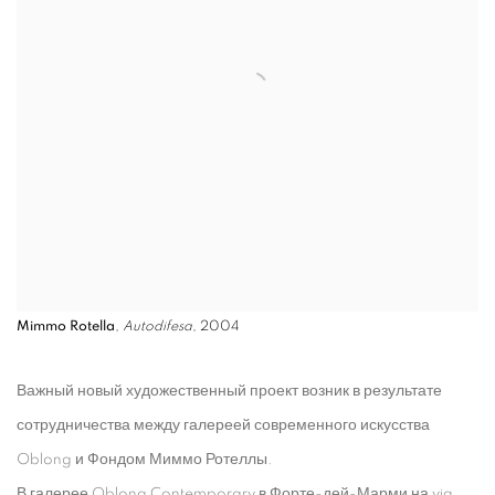
Mimmo Rotella
,
Autodifesa
, 2004
Важный новый художественный проект возник в результате
сотрудничества между галереей современного искусства
Oblong и Фондом Миммо Ротеллы.
В галерее Oblong Contemporary в Форте-дей-Марми на via