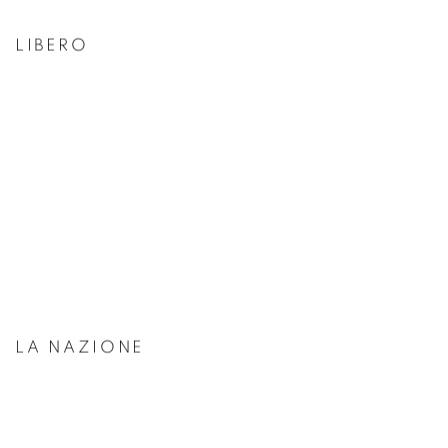
LIBERO
This link opens in a new tab.
LA NAZIONE