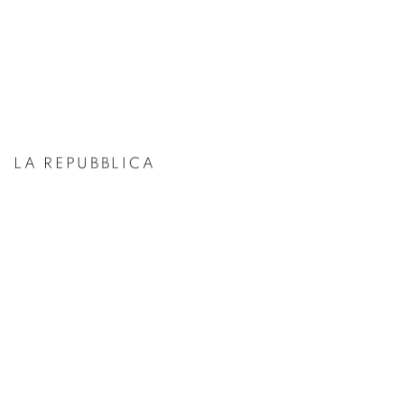
LA REPUBBLICA
This link opens in a new tab.