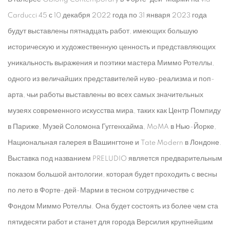
Carducci 45 с 10 декабря 2022 года по 31 января 2023 года
будут выставлены пятнадцать работ, имеющих большую
историческую и художественную ценность и представляющих
уникальность выражения и поэтики мастера Миммо Ротеллы,
одного из величайших представителей нуво-реализма и поп-
арта, чьи работы выставлены во всех самых значительных
музеях современного искусства мира, таких как Центр Помпиду
в Париже, Музей Соломона Гуггенхайма, MoMA в Нью-Йорке,
Национальная галерея в Вашингтоне и Tate Modern в Лондоне.
Выставка под названием PRELUDIO является предварительным
показом большой антологии, которая будет проходить с весны
по лето в Форте-дей-Марми в тесном сотрудничестве с
Фондом Миммо Ротеллы. Она будет состоять из более чем ста
пятидесяти работ и станет для города Версилия крупнейшим